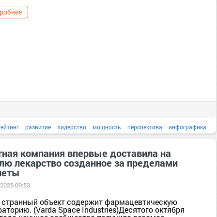
робнее
рейтинг
развитие
лидерство
мощность
перспектива
инфографика
атомная энергетика
тная компания впервые доставила на
лю лекарство созданное за пределами
неты
 2025 09:53
 странный объект содержит фармацевтическую
аторию. (Varda Space Industries)Десятого октября