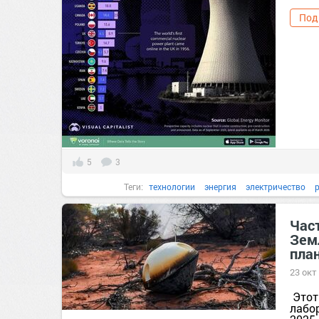
Под
5
3
Теги:
технологии
энергия
электричество
Час
Зем
пла
23 окт
Этот
лабор