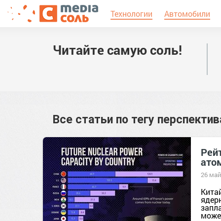
Технологии
Автомобили
Читайте самую соль!
Все статьи по тегу
перспектив
Рей
ато
26 май
Кита
ядер
запл
может